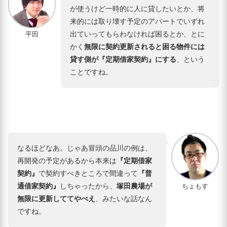
が使うけど一時的に人に貸したいとか、将
来的には取り壊す予定のアパートでいずれ
出ていってもらわなければ困るとか、とに
平田
かく
無限に契約更新されると困る物件には
貸す側が『定期借家契約』にする
、という
ことですね。
なるほどなあ。じゃあ冒頭の品川の例は、
再開発の予定があるから本来は
『定期借家
契約』
で契約すべきところで間違って
『普
通借家契約』
しちゃったから、
塚田農場が
ちょもす
無限に更新しててやべえ
、みたいな話なん
ですね。