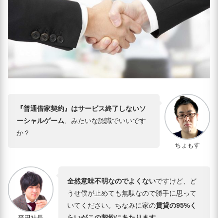
『普通借家契約』はサービス終了しないソ
ーシャルゲーム
、みたいな認識でいいです
か？
ちょもす
全然意味不明なのでよくない
ですけど、ど
うせ僕が止めても無駄なので勝手に思って
いてください。ちなみに家の
賃貸の95%く
らいがこの契約にあたります。
平田社長